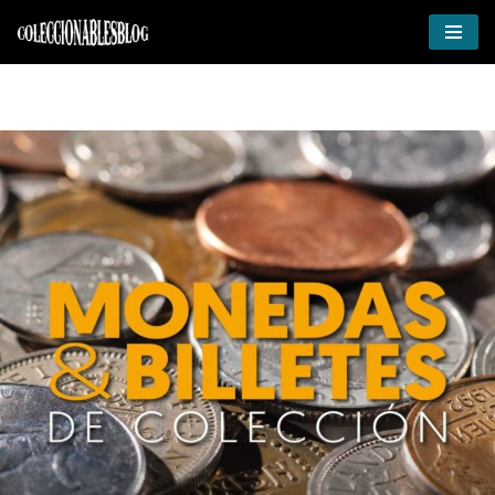
Ir
al
contenido