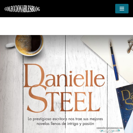
Ir
al
contenido