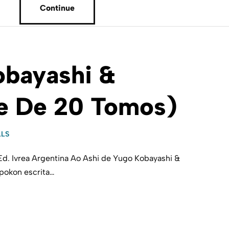
Continue
obayashi &
ie De 20 Tomos)
LLS
Ed. Ivrea Argentina Ao Ashi de Yugo Kobayashi &
Spokon escrita…