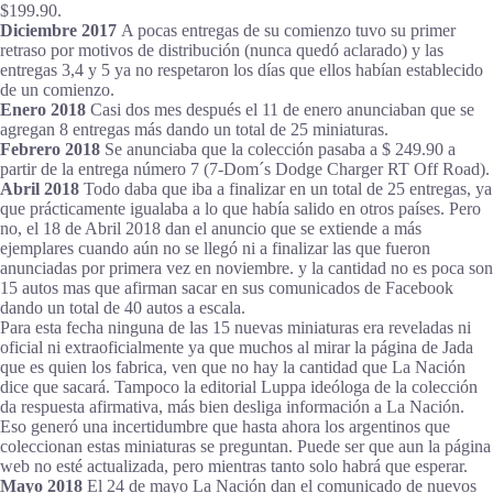
$199.90.
Diciembre 2017
A pocas entregas de su comienzo tuvo su primer
retraso por motivos de distribución (nunca quedó aclarado) y las
entregas 3,4 y 5 ya no respetaron los días que ellos habían establecido
de un comienzo.
Enero 2018
Casi dos mes después el 11 de enero anunciaban que se
agregan 8 entregas más dando un total de 25 miniaturas.
Febrero 2018
Se anunciaba que la colección pasaba a $ 249.90 a
partir de la entrega número 7 (7-Dom´s Dodge Charger RT Off Road).
Abril 2018
Todo daba que iba a finalizar en un total de 25 entregas, ya
que prácticamente igualaba a lo que había salido en otros países. Pero
no, el 18 de Abril 2018 dan el anuncio que se extiende a más
ejemplares cuando aún no se llegó ni a finalizar las que fueron
anunciadas por primera vez en noviembre. y la cantidad no es poca son
15 autos mas que afirman sacar en sus comunicados de Facebook
dando un total de 40 autos a escala.
Para esta fecha ninguna de las 15 nuevas miniaturas era reveladas ni
oficial ni extraoficialmente ya que muchos al mirar la página de Jada
que es quien los fabrica, ven que no hay la cantidad que La Nación
dice que sacará. Tampoco la editorial Luppa ideóloga de la colección
da respuesta afirmativa, más bien desliga información a La Nación.
Eso generó una incertidumbre que hasta ahora los argentinos que
coleccionan estas miniaturas se preguntan. Puede ser que aun la página
web no esté actualizada, pero mientras tanto solo habrá que esperar.
Mayo 2018
El 24 de mayo La Nación dan el comunicado de nuevos