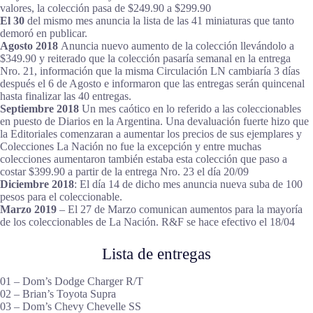
valores, la colección pasa de $249.90 a $299.90
El 30
del mismo mes anuncia la lista de las 41 miniaturas que tanto
demoró en publicar.
Agosto 2018
Anuncia nuevo aumento de la colección llevándolo a
$349.90 y reiterado que la colección pasaría semanal en la entrega
Nro. 21, información que la misma Circulación LN cambiaría 3 días
después el 6 de Agosto e informaron que las entregas serán quincenal
hasta finalizar las 40 entregas.
Septiembre 2018
Un mes caótico en lo referido a las coleccionables
en puesto de Diarios en la Argentina. Una devaluación fuerte hizo que
la Editoriales comenzaran a aumentar los precios de sus ejemplares y
Colecciones La Nación no fue la excepción y entre muchas
colecciones aumentaron también estaba esta colección que paso a
costar $399.90 a partir de la entrega Nro. 23 el día 20/09
Diciembre 2018
: El día 14 de dicho mes anuncia nueva suba de 100
pesos para el coleccionable.
Marzo 2019
– El 27 de Marzo comunican aumentos para la mayoría
de los coleccionables de La Nación. R&F se hace efectivo el 18/04
Lista de entregas
01 – Dom’s Dodge Charger R/T
02 – Brian’s Toyota Supra
03 – Dom’s Chevy Chevelle SS