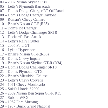
04 – 2002 Nissan Skyline R34
05 – Letty’s Plymouth Barracuda
07 – Dom’s Dodge Charger RT Off Road
08 – Dom’s Dodge Charger Daytona
09 – Roman’s Chevy Camaro
10 – Brian’s Nissan GT-R(R35)
11 – Dom’s Ice Charger
12 – Letty’s Dodge Challenger SRT8
13 – Deckard’s Fast Attack
14 – Letty’s Rally Fighter
15 – 2005 Ford GT
16 – Lykan Hypersport
17 – Brian’s Nissan GT-R(R35)
18 – Dom’s Chevy Impala
19 – Brian’s Nissan Skyline GT-R (R34)
20 – Dom’s Dodge Challenger SRT8
21 – Dom’s Plymouth GTX
22 – Brian’s Mitsubishi Eclipse
23 – Letty’s Chevy Corvette
24 – 1971 Chevy Montecarlo
25 – Suki’s Honda S2000
26 – 2009 Nissan Ben Sopra GT-R R35
27 – Subaru WRX
28 – 1967 Ford Mustang
29 – 1987 Buick Grand National