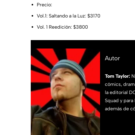
Precio:
Vol.1: Saltando a la Luz: $3170
Vol. 1 Reedición: $3800
Autor
Tom Taylor:
N
cómics, drama
la editorial 
Squad y para 
además de có