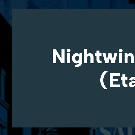
Nightwing
(Et